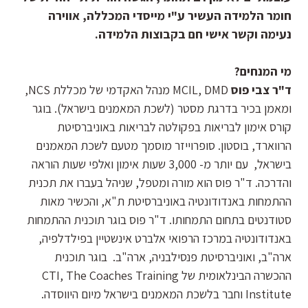
חומר הלמידה העשיר ע"י מייסדי המכללה, אווירה
נעימה וקשר אישי חם בקבוצות הלמידה.
מי המנחים?
ד"ר צבי פוס
MCIL, DMD מנהל האקדמי של מכללת NCS,
ומאמן בכיר בדרגת מסטר (לשכת המאמנים בישראל). בוגר
קורס אימון לבריאות בפקולטה לבריאות באוניברסיטת
הרווארד, בוסטון. סופרוייזר מוסמך מטעם לשכת המאמנים
בישראל, עם יותר מ- 3,000 שעות אימון ואלפי שעות הוראה
והדרכה. ד"ר פוס הוא מורה ומטפל, שניהל בעברו את תכנית
ההתמחות באנדודונטיה באוניברסיטת ת"א, והכשיר מאות
סטודנטים בתחום התמחותו. ד"ר פוס בוגר תוכנית ההתמחות
באנדודונטיה במרכז הרפואי אלברט אינשטיין בפילדלפיה,
ארה"ב, ואוניברסיטת פנסילבניה, ארה"ב. בוגר תוכנית
ההכשרה הבינלאומית של CTI, The Coaches Training
Institute וחבר בלשכת המאמנים בישראל מיום היווסדה.