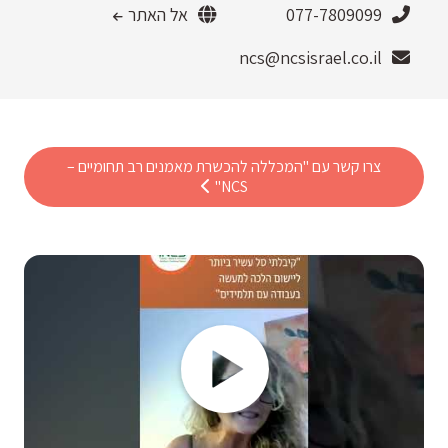
077-7809099
אל האתר
ncs@ncsisrael.co.il
צרו קשר עם "המכללה להכשרת מאמנים רב תחומיים –
NCS"