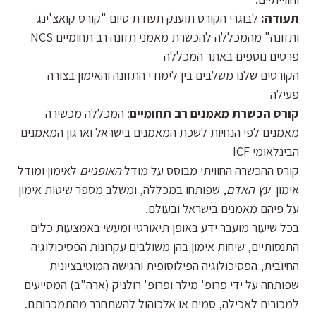
תעודה:
לבוגרי הקורס תוענק תעודת סיום "קורס קואצ'ינג
ותזונה" מהמכללה להכשרת מאמני תזונה רב תחומיים NCS
פרטים נוספים באתר המכללה
הקורסים שלנו משלבים בין לימודי התזונה והאימון בצורה
פעילה
קורס הכשרת מאמנים רב תחומיים
: המכללה מכשירה
מאמנים לפי הנחיות לשכת המאמנים בישראל וארגון המאמנים
הבינלאומי ICF
קורס ההכשרה החוויתי מבוסס על מודל
האופניים
לאימון ומודל
אימון
עץ האדם
, שפותחו במכללה, ומשלב מספר שיטות אימון
על פיהם מאמנים בישראל ובעולם.
בכל שיעור מועבר ידע באופן תיאורטי ומעשי באמצעות כלים
התנסותיים, שיחות אימון בהן משולבים עקרונות הפסיכולוגיה
החיובית, הפסיכולוגיה הפילוסופית והגישה המוטיבציונית
שפותחה על ידי פרופ' מילר ופרופ' רולניק (ארה"ב) המסייעים
למכורים לאכילה, סמים או אלכוהול להשתחרר מהתמכרותם.