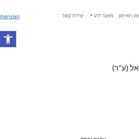
ע האימון
מאגר ידע
יצירת קשר
הצטרפות
פתח
ל (ע"ר)