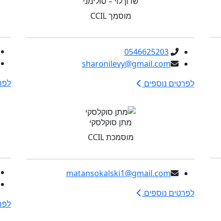
שרון לוי – סולימני
מוסמך CCIL
0546625203
sharonilevy@gmail.com
לפר
לפרטים נוספים
מתן סוקלסקי
מוסמכת CCIL
matansokalski1@gmail.com
לפרטים נוספים
לפר