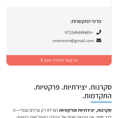
פרטי התקשרות:
+972546449469
rmenirom@gmail.com
צרו קשר לתהליך אימון
סקרנות. יצירתיות. פרקטיות.
התקדמות.
סקרנות, יצירתיות ופרקטיות
הם לא רק ערכים עבורי—זו
דרך חיים. אני מביאה שנים של עבודה כיועמ״שית בהייטק