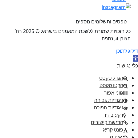
טפסים ותשלומים נוספים
כל הזכויות שמורת ללשכת המאמנים בישראל © 2025 רח’
הצורן 4, נתניה
דילוג לתוכן
תח סרגל נגישות
כלי נגישות
הגדל טקסט
הקטן טקסט
גווני אפור
ניגודיות גבוהה
ניגודיות הפוכה
רקע בהיר
הדגשת קישורים
פונט קריא
איפוס