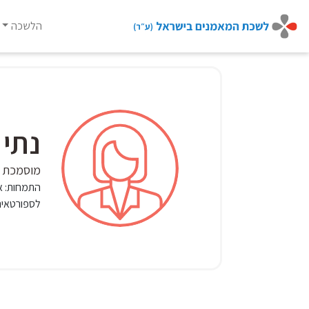
הלשכה
Ski
t
conten
נתי 
מוסמכת CCIL
התמחות:
א
לספורטאים,