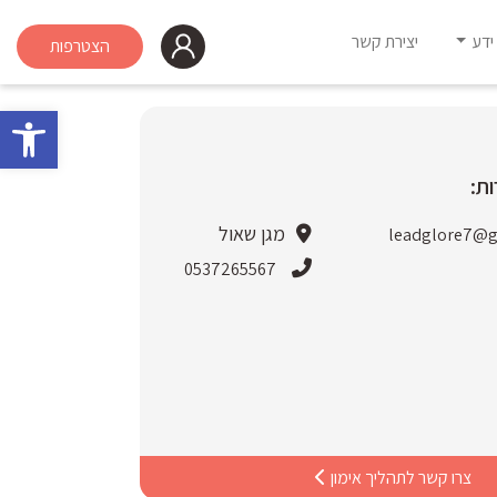
ידע
יצירת קשר
הצטרפות
פתח 
ת:
מגן שאול
leadglore7@g
0537265567
צרו קשר לתהליך אימון