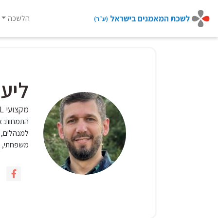
הלשכה
Ski
t
conten
ליע
מקצועי PCIL מדריך מוסמך
התמחות:
א
למנהלים, א
משפחתי, אי