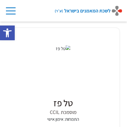
Ski
t
פתח 
conten
טל פז
מוסמכת CCIL
התמחות:
אימון אישי