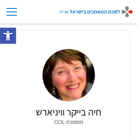
Ski
t
פתח 
conten
חיה בייקר וויניארש
מוסמכת CCIL