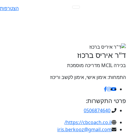
Ski
הצטרפות
t
conten
ד"ר איריס ברכוז
בכירה MCIL מדריכה מוסמכת
התמחות:
אימון אישי, אימון לקשב וריכוז
פרטי התקשרות:
0506874640
https://cbcoach.co.il/
iris.berkooz@gmail.com