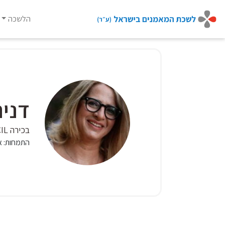
הלשכה
Ski
t
conten
דנית
בכירה MCIL מדריכה מוסמכת
התמחות:
א