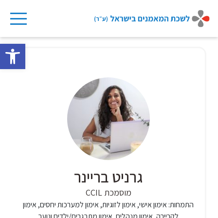
Ski
t
פתח 
conten
גרניט בריינר
מוסמכת CCIL
התמחות:
אימון אישי, אימון לזוגיות, אימון למערכות יחסים, אימון
לקריירה, אימון מנהלים, אימון מתבגרים/ילדים ונוער