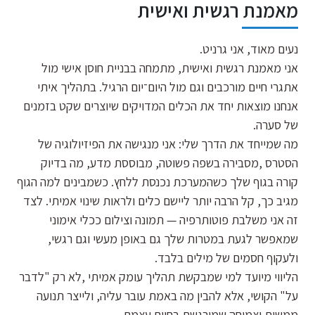
מאמנת רגשית ואישית
נעים מאוד, אני גרניט.
אני מאמנת רגשית ואישית, מתמחה בבניית חוסן אישי מול
אתגרי חיים מורכבים וגם מול היום־יום הרגיל. בתהליך איתי
אנחנו מוצאות יחד את הכלים המדויקים שיוצרים שקט בזמנים
של סערה.
מה שמייחד את הדרך שלי: אני מנגישה את הפיזיולוגיה של
הסטרס ,מסבירה בשפה פשוטה, מבוססת מדע, מה בדיוק
קורה בגוף שלך כשהמערכת נכנסת ללחץ. כשמבינים למה הגוף
מגיב כך, קל הרבה יותר ליישם כלים ולראות שינוי אמיתי. לצד
זה אני משלבת פוטותרפיה — תמונה וצילום ככלי אימוני
שמאפשר לגעת במטרות שלך גם באופן מעשי וגם רגשי,
ולעקוף חסמים של מילים בלבד.
הליווי מיועד למי שמבקשת תהליך עומק אמיתי ,לא רק "לדבר
על" הקושי, אלא להבין מה באמת עובר עליה, ולייצר תנועה
ממשית וצמיחה שמורגשת בחיים עצמם.