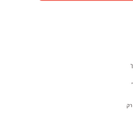
ך
 רק