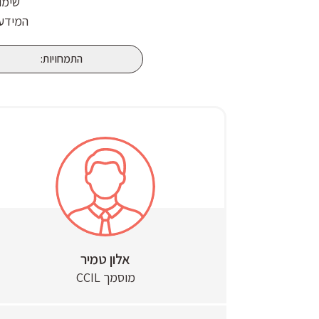
שימו
המידע 
התמחויות:
אלון טמיר
מוסמך CCIL