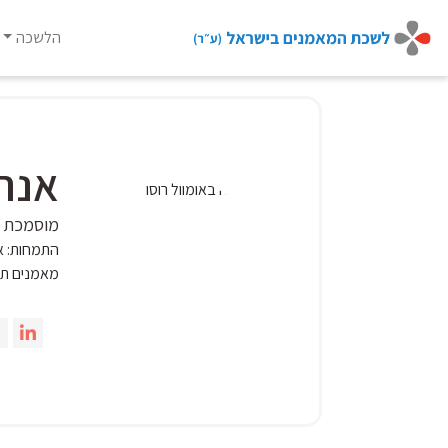
הלשכה
Ski
t
conten
אנה 
מוסמכת CCIL
התמחות:
א
מאמנים תע