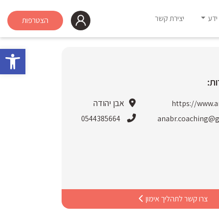
ידע
יצירת קשר
הצטרפות
פתח 
ת:
אבן יהודה
https://www.an
0544385664
anabr.coaching@
צרו קשר לתהליך אימון