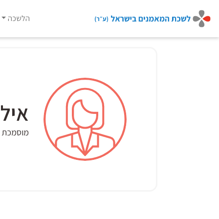
הלשכה
Ski
t
conten
איל
מוסמכת CCIL