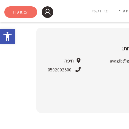
ידע
יצירת קשר
הצטרפות
פתח 
ת:
חיפה
ayagib@g
0502002500