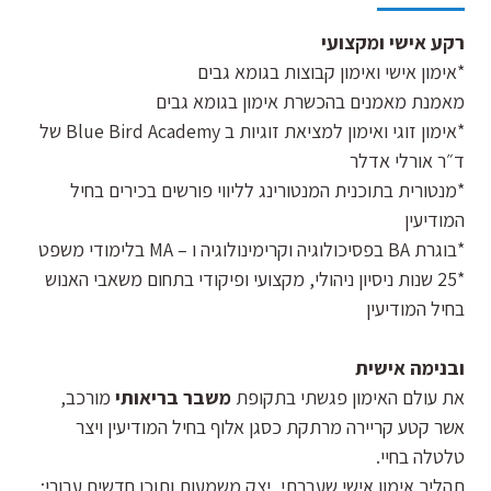
רקע אישי ומקצועי
*אימון אישי ואימון קבוצות בגומא גבים
מאמנת מאמנים בהכשרת אימון בגומא גבים
*אימון זוגי ואימון למציאת זוגיות ב Blue Bird Academy של
ד״ר אורלי אדלר
*מנטורית בתוכנית המנטורינג לליווי פורשים בכירים בחיל
המודיעין
*בוגרת BA בפסיכולוגיה וקרימינולוגיה ו – MA בלימודי משפט
*25 שנות ניסיון ניהולי, מקצועי ופיקודי בתחום משאבי האנוש
בחיל המודיעין
ובנימה אישית
את עולם האימון פגשתי בתקופת
משבר בריאותי
מורכב,
אשר קטע קריירה מרתקת כסגן אלוף בחיל המודיעין ויצר
טלטלה בחיי.
תהליך אימון אישי שעברתי, יצק משמעות ותוכן חדשים עבורי: