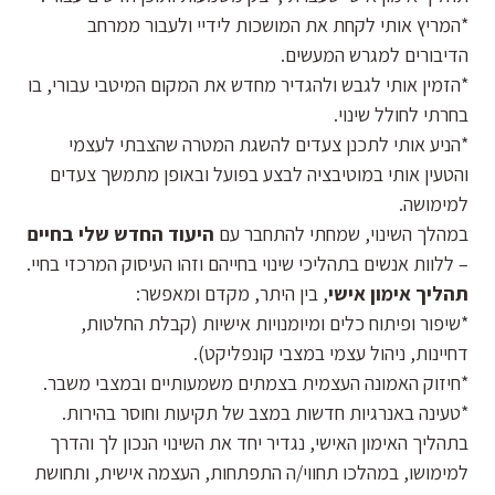
*המריץ אותי לקחת את המושכות לידיי ולעבור ממרחב
הדיבורים למגרש המעשים.
*הזמין אותי לגבש ולהגדיר מחדש את המקום המיטבי עבורי, בו
בחרתי לחולל שינוי.
*הניע אותי לתכנן צעדים להשגת המטרה שהצבתי לעצמי
והטעין אותי במוטיבציה לבצע בפועל ובאופן מתמשך צעדים
למימושה.
במהלך השינוי, שמחתי להתחבר עם
היעוד החדש שלי בחיים
– ללוות אנשים בתהליכי שינוי בחייהם וזהו העיסוק המרכזי בחיי.
תהליך אימון אישי
, בין היתר, מקדם ומאפשר:
*שיפור ופיתוח כלים ומיומנויות אישיות (קבלת החלטות,
דחיינות, ניהול עצמי במצבי קונפליקט).
*חיזוק האמונה העצמית בצמתים משמעותיים ובמצבי משבר.
*טעינה באנרגיות חדשות במצב של תקיעות וחוסר בהירות.
בתהליך האימון האישי, נגדיר יחד את השינוי הנכון לך והדרך
למימושו, במהלכו תחווי/ה התפתחות, העצמה אישית, ותחושת