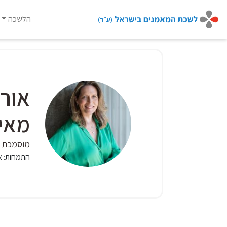
הלשכה
Ski
t
conten
אורי
מאיר
מוסמכת CCIL
התמחות:
א