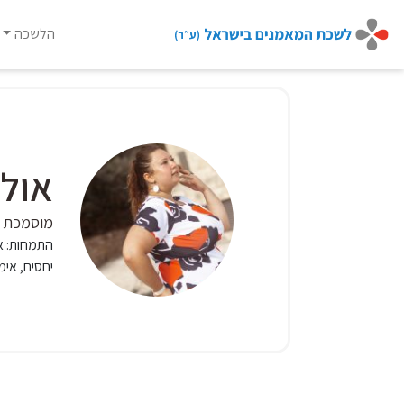
הלשכה
Ski
t
conten
אולג
מוסמכת CCIL
התמחות:
א
יחסים, אימו