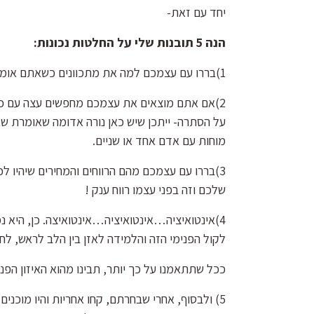
יחד עם זאת-
הנה 5 תובנות שלי על החלטות נכונות:
1)בררו עם עצמכם למה את מתכוונים כשאתם אומרים " החלטה נכונה"- מהי החלטה נכונה עבורכם ורק עבורכם?
2)אם אתם מוצאים את עצמכם מחפשים עצה עם כל
על הסתרה- ייתכן שיש כאן נורה אדומה שאומרת ש
מוחות עם אדם אחד או שניים.
3)בררו עם עצמכם מהם הרווחים והמחירים שיהיו 
שלכם וזה בפני עצמו רווח ענק !
4)אינטואיציה…אינטואיציה…אינטואיצה. כן, היא 
לקול הפנימי הזה והלמידה לאזן בין הלב לראש, לחל
ככל שתתאמנו על כך יותר, תבינו מהוא האיזון הפנ
5) ולבסוף, אחרי שבחרתם, קחו אחריות והיו מוכנ