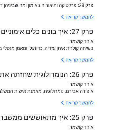
פרק 28: פרקטיקה ותיאוריה באימון ומה שביניהן ד"ר מגי בן יהודה, מאמנת אישית, מנהלת ובעלים של ביה"ס...
להמשך קריאה
פרק 27: איך בונים כלים אימוניים בהתאמה למצב? עם איתן עזריה
אוהד קושמרו
בשיחה קולחת איתן עזריה, כדורגלן ומאמן מנטלי בע
להמשך קריאה
פרק 26: הנומרולוגית שחזתה את המלחמה- אופירה אבירם
אוהד קושמרו
אופירה אבירם, נומרולוגית, מאמנת אישית המשלבת
להמשך קריאה
פרק 25: איך מתאוששים ממשברים ומה הקשר בין אימון, חוסן ומנהיגות? עם אלון אולמן
אוהד קושמרו