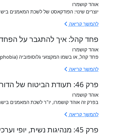
אוהד קושמרו
יוצרים שינוי: הפודקאסט של לשכת המאמנים בישר
להמשך קריאה
פחד קהל: איך להתגבר על הפחד
אוהד קושמרו
פחד קהל, או בשמו המקצועי גלוסופוביה (Glossophobia), הוא אחד הפחדים הנפוצים ביותר בעולם, ומשפיע על מיליוני אנשים...
להמשך קריאה
פרק 46: תעודת הביטוח של הדור הבא עם אורנה פסח
אוהד קושמרו
בפרק זה אוהד קושמרו, יו"ר לשכת המאמנים בישראל, מ
להמשך קריאה
פרק 45: מנהיגות נשית, יופי וערכים עם גליה תורן חן