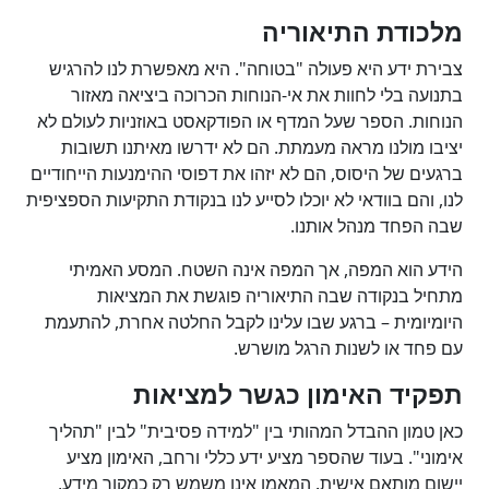
מלכודת התיאוריה
צבירת ידע היא פעולה "בטוחה". היא מאפשרת לנו להרגיש
בתנועה בלי לחוות את אי-הנוחות הכרוכה ביציאה מאזור
הנוחות. הספר שעל המדף או הפודקאסט באוזניות לעולם לא
יציבו מולנו מראה מעמתת. הם לא ידרשו מאיתנו תשובות
ברגעים של היסוס, הם לא יזהו את דפוסי ההימנעות הייחודיים
לנו, והם בוודאי לא יוכלו לסייע לנו בנקודת התקיעות הספציפית
שבה הפחד מנהל אותנו.
הידע הוא המפה, אך המפה אינה השטח. המסע האמיתי
מתחיל בנקודה שבה התיאוריה פוגשת את המציאות
היומיומית – ברגע שבו עלינו לקבל החלטה אחרת, להתעמת
עם פחד או לשנות הרגל מושרש.
תפקיד האימון כגשר למציאות
כאן טמון ההבדל המהותי בין "למידה פסיבית" לבין "תהליך
אימוני". בעוד שהספר מציע ידע כללי ורחב, האימון מציע
יישום מותאם אישית. המאמן אינו משמש רק כמקור מידע,